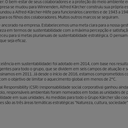
her: O bem-estar de seus colaboradores e a proteção do meio ambiente 
presa se mudou para Winnenden, Alfred Kärcher construiu sua própria e
fundou a Alfred-Kärcher-Hilfe para funcionários carentes e de 1943 a 19
para os filhos dos colaboradores. Muitos outros marcos se seguiram.
te ancorado na empresa. Estabelecemos uma meta clara para a nossa ges
eza em termos de sustentabilidade com a máxima percepção e satisfação
leceu para si metas plurianuais de sustentabilidade estratégica. O pensa
ue seja eficaz.
xcelência em sustentabilidade) foi adotado em 2014, com base nos resul
rangentes para todo o grupo, que se dividem em seis campos de atuação e
assinamos em 2011. Já desde o início de 2016, estamos comprometidos co
l com o objetivo de limitar o aquecimento global em menos de 2°C.
al Responsibility (CSR) (responsabilidade social corporativa) ganhou aind
mplo, responsáveis ambientais foram nomeados em todas as unidades de 
bilidade em suas unidades. As medidas para todo o Grupo Kärcher são co
ão as três áreas temáticas estratégicas "Natureza, cultura, sociedade"