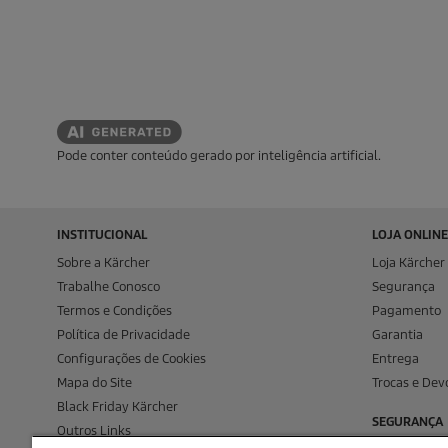
Pode conter conteúdo gerado por inteligência artificial.
INSTITUCIONAL
LOJA ONLINE
Sobre a Kärcher
Loja Kärcher 
Trabalhe Conosco
Segurança
Termos e Condições
Pagamento
Política de Privacidade
Garantia
Configurações de Cookies
Entrega
Mapa do Site
Trocas e Dev
Black Friday Kärcher
SEGURANÇA
Outros Links