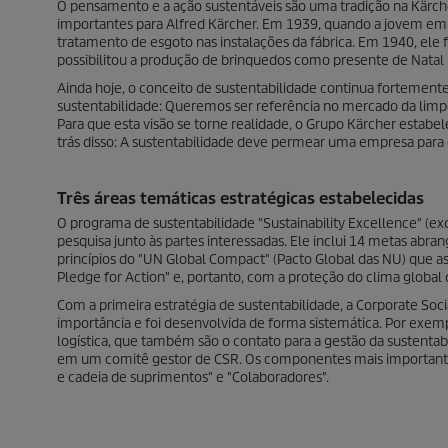
O pensamento e a ação sustentáveis são uma tradição na Kärc
importantes para Alfred Kärcher. Em 1939, quando a jovem em
tratamento de esgoto nas instalações da fábrica. Em 1940, ele 
possibilitou a produção de brinquedos como presente de Natal 
Ainda hoje, o conceito de sustentabilidade continua fortemen
sustentabilidade: Queremos ser referência no mercado da limp
Para que esta visão se torne realidade, o Grupo Kärcher estabe
trás disso: A sustentabilidade deve permear uma empresa para q
Três áreas temáticas estratégicas estabelecidas
O programa de sustentabilidade "Sustainability Excellence" (e
pesquisa junto às partes interessadas. Ele inclui 14 metas ab
princípios do "UN Global Compact" (Pacto Global das NU) que 
Pledge for Action" e, portanto, com a proteção do clima globa
Com a primeira estratégia de sustentabilidade, a Corporate Soci
importância e foi desenvolvida de forma sistemática. Por exe
logística, que também são o contato para a gestão da sustenta
em um comitê gestor de CSR. Os componentes mais importantes s
e cadeia de suprimentos" e "Colaboradores".