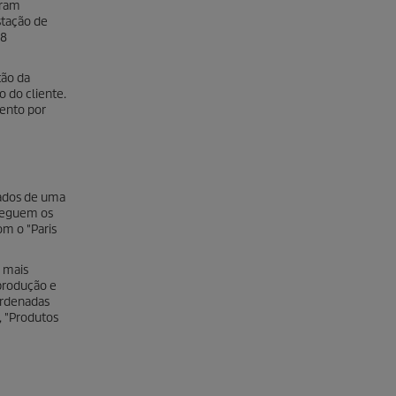
eram
stação de
48
tão da
 do cliente.
mento por
tados de uma
 seguem os
m o "Paris
a mais
produção e
ordenadas
, "Produtos