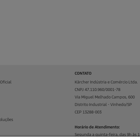
CONTATO
Oficial
Kärcher Indústria e Comércio Ltda.
CNPJ 47.110.960/0001-78
Via Miguel Melhado Campos, 600
Distrito Industrial - Vinhedo/SP
CEP 13288-003
oluções
Horário de Atendimento:
Segunda a quinta-feira, das 9h às 1