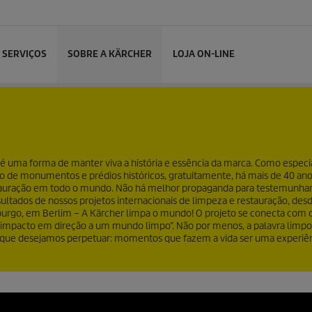
SERVIÇOS
SOBRE A KÄRCHER
LOJA ON-LINE
 uma forma de manter viva a história e essência da marca. Como especia
o de monumentos e prédios históricos, gratuitamente, há mais de 40 ano
stauração em todo o mundo. Não há melhor propaganda para testemunhar
ltados de nossos projetos internacionais de limpeza e restauração, desd
mburgo, em Berlim – A Kärcher limpa o mundo! O projeto se conecta com 
 impacto em direção a um mundo limpo”. Não por menos, a palavra limpo
sso que desejamos perpetuar: momentos que fazem a vida ser uma experiê