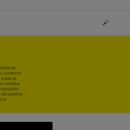
listas de
s. A Kärcher
 o que os
e a estátua
o propósito
 não poderia
ncia