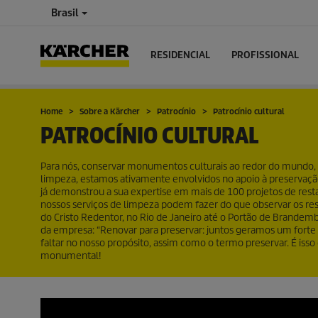
Brasil
RESIDENCIAL
PROFISSIONAL
Home
Sobre a Kärcher
Patrocínio
Patrocínio cultural
PATROCÍNIO CULTURAL
Para nós, conservar monumentos culturais ao redor do mundo, é
limpeza, estamos ativamente envolvidos no apoio à preservaçã
já demonstrou a sua expertise em mais de 100 projetos de re
nossos serviços de limpeza podem fazer do que observar os resu
do Cristo Redentor, no Rio de Janeiro até o Portão de Brande
da empresa: “Renovar para preservar: juntos geramos um forte
faltar no nosso propósito, assim como o termo preservar. É i
monumental!