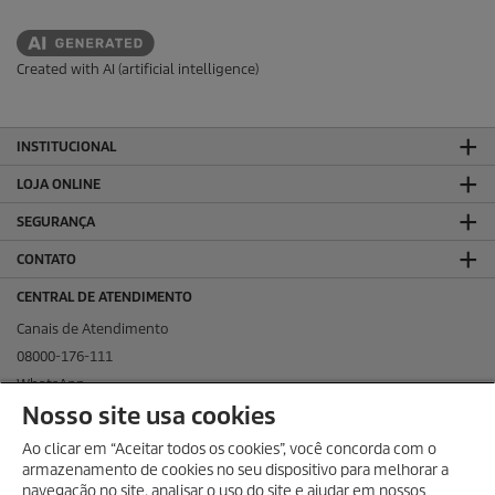
Created with AI (artificial intelligence)
INSTITUCIONAL
LOJA ONLINE
SEGURANÇA
CONTATO
CENTRAL DE ATENDIMENTO
Canais de Atendimento
08000-176-111
WhatsApp
Nosso site usa cookies
KÄRCHER NAS REDES SOCIAIS
Ao clicar em “Aceitar todos os cookies”, você concorda com o
armazenamento de cookies no seu dispositivo para melhorar a
navegação no site, analisar o uso do site e ajudar em nossos