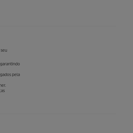
 seu
 garantindo
gados pela
her.
ças