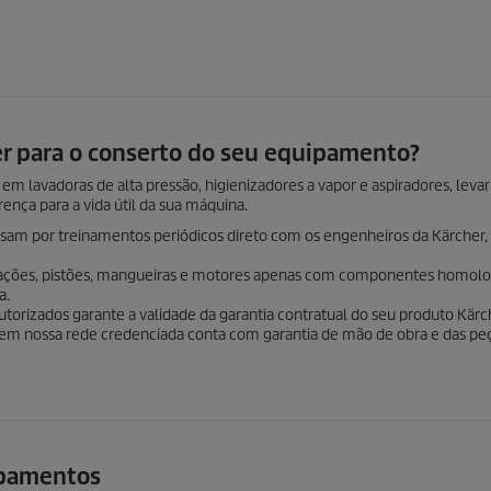
er para o conserto do seu equipamento?
 em lavadoras de alta pressão, higienizadores a vapor e aspiradores, levar
rença para a vida útil da sua máquina.
ssam por treinamentos periódicos direto com os engenheiros da Kärcher,
dações, pistões, mangueiras e motores apenas com componentes homolo
a.
torizados garante a validade da garantia contratual do seu produto Kärc
em nossa rede credenciada conta com garantia de mão de obra e das pe
ipamentos