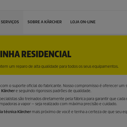
SERVIÇOS
SOBRE A KÄRCHER
LOJA ON-LINE
LINHA RESIDENCIAL
antem um reparo de alta qualidade para todos os seus equipamentos.
com o suporte oficial do fabricante. Nosso compromisso é oferecer um 
s Kärcher
e seguindo rigorosos padrões de qualidade.
pecialistas são treinados diretamente pela fábrica para garantir que cada
limpadoras a vapor — seja realizado com máxima precisão e cuidado.
ia técnica Kärcher
mais próximo de você e tenha a certeza de que seu 