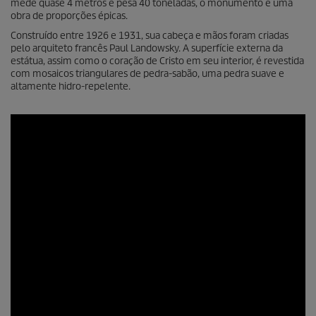
mede quase 4 metros e pesa 40 toneladas, o monumento é uma
obra de proporções épicas.
Construído entre 1926 e 1931, sua cabeça e mãos foram criadas
pelo arquiteto francês Paul Landowsky. A superfície externa da
estátua, assim como o coração de Cristo em seu interior, é revestida
com mosaicos triangulares de pedra-sabão, uma pedra suave e
altamente hidro-repelente.