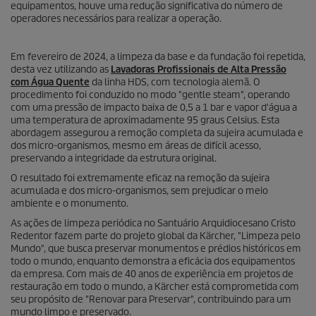
equipamentos, houve uma redução significativa do número de
operadores necessários para realizar a operação.
Em fevereiro de 2024, a limpeza da base e da fundação foi repetida,
desta vez utilizando as
Lavadoras Profissionais de Alta Pressão
com Água Quente
da linha HDS, com tecnologia alemã. O
procedimento foi conduzido no modo "gentle steam", operando
com uma pressão de impacto baixa de 0,5 a 1 bar e vapor d'água a
uma temperatura de aproximadamente 95 graus Celsius. Esta
abordagem assegurou a remoção completa da sujeira acumulada e
dos micro-organismos, mesmo em áreas de difícil acesso,
preservando a integridade da estrutura original.
O resultado foi extremamente eficaz na remoção da sujeira
acumulada e dos micro-organismos, sem prejudicar o meio
ambiente e o monumento.
As ações de limpeza periódica no Santuário Arquidiocesano Cristo
Redentor fazem parte do projeto global da Kärcher, "Limpeza pelo
Mundo", que busca preservar monumentos e prédios históricos em
todo o mundo, enquanto demonstra a eficácia dos equipamentos
da empresa. Com mais de 40 anos de experiência em projetos de
restauração em todo o mundo, a Kärcher está comprometida com
seu propósito de "Renovar para Preservar", contribuindo para um
mundo limpo e preservado.