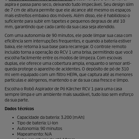
aspira e passa pano seco, deixando tudo impecável. Seu design slim
de 7 cm de altura permite que ele alcance até mesmo os espaços
mais estreitos embaixo dos móveis. Além disso, ele é habilidoso o
suficiente para subir em tapetes e pequenos degraus de até 10
mm, garantindo que cada canto da sua casa seja atendido.
Com uma autonomia de 90 minutos, ele pode limpar sua casa com
eficiência sem interrupções frequentes, e quando a bateria estiver
baixa, ele retorna à sua base para recarregar. O controle remoto
incluído torna a operação do RCV 1 uma brisa, permitindo que você
escolha facilmente entre os modos de limpeza. Com escovas
duplas, ele oferece uma cobertura ampla, enquanto o sensor anti-
queda protege o aparelho de acidentes. O depósito de pó de 310
ml vem equipado com um filtro HEPA, que captura até as menores
partículas e alérgenos, mantendo o ar da sua casa fresco e limpo.
Escolha o Robô Aspirador de Pó Kärcher RCV 1 para uma casa
sempre limpa e um ambiente mais saudável, tudo isso sem esforço
da sua parte.
Dados técnicos
Capacidade da bateria: 3.200 [mAh]
Tipo de bateria:
Li-Ion
Autonomia: 90 minutos
Mapeamento: N/A