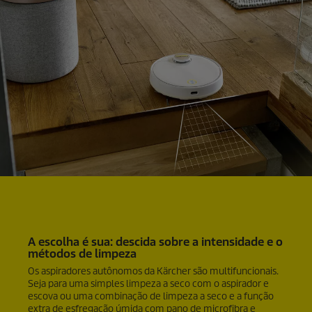
A escolha é sua: descida sobre a intensidade e o
métodos de limpeza
Os aspiradores autônomos da Kärcher são multifuncionais.
Seja para uma simples limpeza a seco com o aspirador e
escova ou uma combinação de limpeza a seco e a função
extra de esfregação úmida com pano de microfibra e