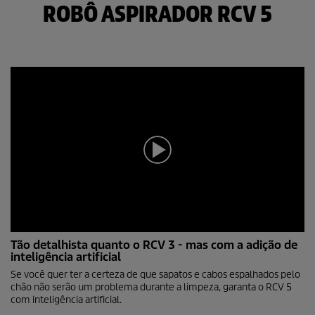
ROBÔ ASPIRADOR RCV 5
0
Tão detalhista quanto o RCV 3 - mas com a adição de
s
inteligência artificial
e
g
Se você quer ter a certeza de que sapatos e cabos espalhados pelo
u
chão não serão um problema durante a limpeza, garanta o RCV 5
n
com inteligência artificial.
d