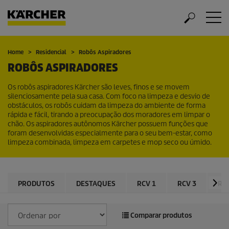
Home
Residencial
Robôs Aspiradores
ROBÔS ASPIRADORES
Os robôs aspiradores Kärcher são leves, finos e se movem
silenciosamente pela sua casa. Com foco na limpeza e desvio de
obstáculos, os robôs cuidam da limpeza do ambiente de forma
rápida e fácil, tirando a preocupação dos moradores em limpar o
chão. Os aspiradores autônomos Kärcher possuem funções que
foram desenvolvidas especialmente para o seu bem-estar, como
limpeza combinada, limpeza em carpetes e mop seco ou úmido.
PRODUTOS
DESTAQUES
RCV 1
RCV 3
RC
Comparar produtos