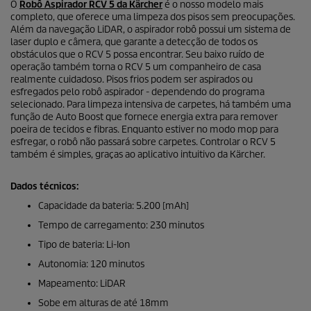
o
O
Robô Aspirador RCV 5 da Kärcher
é o nosso modelo mais
s
completo, que oferece uma limpeza dos pisos sem preocupações.
d
Além da navegação
LiDAR
, o aspirador robô possui um sistema de
e
laser duplo e câmera, que garante a detecção de todos os
0
obstáculos que o RCV 5 possa encontrar. Seu baixo ruído de
s
operação também torna o RCV 5 um companheiro de casa
e
g
realmente cuidadoso. Pisos frios podem ser aspirados ou
u
esfregados pelo robô aspirador - dependendo do programa
n
selecionado. Para limpeza intensiva de carpetes, há também uma
d
função de Auto Boost que fornece energia extra para remover
o
poeira de tecidos e fibras. Enquanto estiver no modo mop para
s
esfregar, o robô não passará sobre carpetes. Controlar o RCV 5
também é simples, graças ao aplicativo intuitivo da Kärcher.
Dados técnicos:
Capacidade da bateria: 5.200 [mAh]
Tempo de carregamento: 230 minutos
Tipo de bateria:
Li-Ion
Autonomia: 120 minutos
Mapeamento:
LiDAR
Sobe em alturas de até 18mm