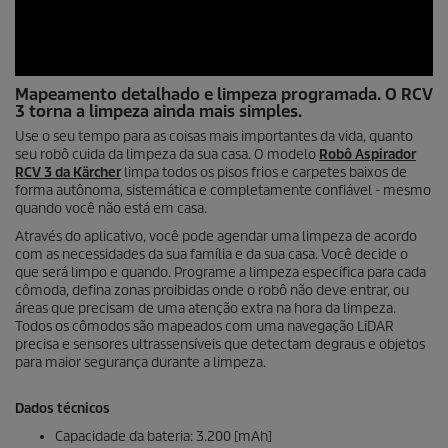
0
Mapeamento detalhado e limpeza programada. O RCV
s
3 torna a limpeza ainda mais simples.
e
g
Use o seu tempo para as coisas mais importantes da vida, quanto
u
seu robô cuida da limpeza da sua casa. O modelo
Robô Aspirador
n
RCV 3 da Kärcher
limpa todos os pisos frios e carpetes baixos de
d
forma autônoma, sistemática e completamente confiável - mesmo
o
quando você não está em casa.
s
d
Através do aplicativo, você pode agendar uma limpeza de acordo
e
com as necessidades da sua família e da sua casa. Você decide o
0
que será limpo e quando. Programe a limpeza específica para cada
s
cômoda, defina zonas proibidas onde o robô não deve entrar, ou
e
g
áreas que precisam de uma atenção extra na hora da limpeza.
u
Todos os cômodos são mapeados com uma navegação
LiDAR
n
precisa e sensores ultrassensíveis que detectam degraus e objetos
d
para maior segurança durante a limpeza.
o
s
Dados técnicos
Capacidade da bateria: 3.200 [mAh]