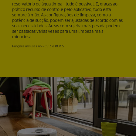
reservatório de água limpa - tudo é possível. E, graças ao
prático recurso de controle pelo aplicativo, tudo está
sempre à mão. As configurações de limpeza, como a
potência de sucção, podem ser ajustadas de acordo com as
suas necessidades. Áreas com sujeira mais pesada podem
ser passadas várias vezes para uma limpeza mais
minuciosa.
Funções inclusas no RCV 3 e RCV 5.