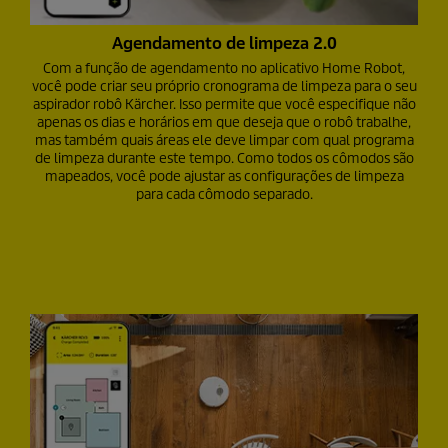
Agendamento de limpeza 2.0
Com a função de agendamento no aplicativo Home Robot,
você pode criar seu próprio cronograma de limpeza para o seu
aspirador robô Kärcher. Isso permite que você especifique não
apenas os dias e horários em que deseja que o robô trabalhe,
mas também quais áreas ele deve limpar com qual programa
de limpeza durante este tempo. Como todos os cômodos são
mapeados, você pode ajustar as configurações de limpeza
para cada cômodo separado.