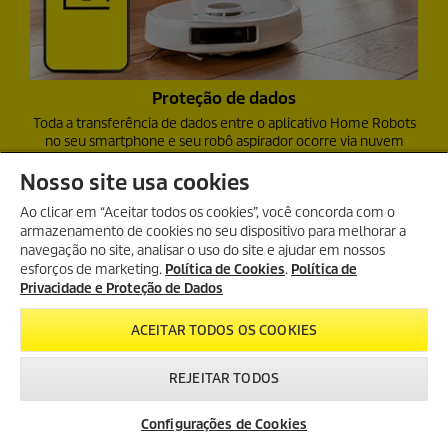
Proteção de dados
Toda a transferência de dados entre o aplicativo Home Robots
no seu smartphone e seu robô aspirador ocorre via nuvem
usando servidores localizados apenas na Alemanha. Como
fabricante sediado na Alemanha, a Kärcher atribui grande
Nosso site usa cookies
importância à
proteção de dados
e toma extremo cuidado
Ao clicar em “Aceitar todos os cookies”, você concorda com o
para garantir que todos os requisitos legais aplicáveis neste
armazenamento de cookies no seu dispositivo para melhorar a
sentido sejam cumpridos. Atualizações regulares de software
e segurança são fornecidas para garantir que seu aplicativo
navegação no site, analisar o uso do site e ajudar em nossos
esteja sempre atualizado e seus dados estejam sempre
esforços de marketing.
Política de Cookies
.
Política de
seguros.
Privacidade e Proteção de Dados
ACEITAR TODOS OS COOKIES
REJEITAR TODOS
Configurações de Cookies