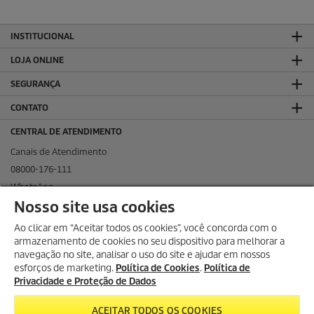
INSTITUCIONAL
LOJA ONLINE
SEGURANÇA
CONTATO
CENTRAL DE ATENDIMENTO
Canais de Atendimento
08000-176-111
WhatsApp
Nosso site usa cookies
KÄRCHER NAS REDES SOCIAIS
Ao clicar em “Aceitar todos os cookies”, você concorda com o
armazenamento de cookies no seu dispositivo para melhorar a
navegação no site, analisar o uso do site e ajudar em nossos
esforços de marketing.
Política de Cookies
.
Política de
KÄRCHER PROFISSIONAL
Privacidade e Proteção de Dados
ACEITAR TODOS OS COOKIES