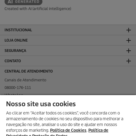
Created with AI (artificial intelligence)
INSTITUCIONAL
LOJA ONLINE
SEGURANÇA
CONTATO
CENTRAL DE ATENDIMENTO
Canais de Atendimento
08000-176-111
WhatsApp
Nosso site usa cookies
KÄRCHER NAS REDES SOCIAIS
Ao clicar em “Aceitar todos os cookies”, você concorda com o
armazenamento de cookies no seu dispositivo para melhorar a
navegação no site, analisar o uso do site e ajudar em nossos
esforços de marketing.
Política de Cookies
.
Política de
KÄRCHER PROFISSIONAL