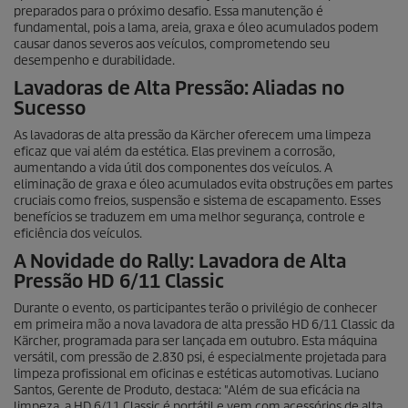
preparados para o próximo desafio. Essa manutenção é
fundamental, pois a lama, areia, graxa e óleo acumulados podem
causar danos severos aos veículos, comprometendo seu
desempenho e durabilidade.
Lavadoras de Alta Pressão: Aliadas no
Sucesso
As lavadoras de alta pressão da Kärcher oferecem uma limpeza
eficaz que vai além da estética. Elas previnem a corrosão,
aumentando a vida útil dos componentes dos veículos. A
eliminação de graxa e óleo acumulados evita obstruções em partes
cruciais como freios, suspensão e sistema de escapamento. Esses
benefícios se traduzem em uma melhor segurança, controle e
eficiência dos veículos.
A Novidade do Rally: Lavadora de Alta
Pressão HD 6/11 Classic
Durante o evento, os participantes terão o privilégio de conhecer
em primeira mão a nova lavadora de alta pressão HD 6/11 Classic da
Kärcher, programada para ser lançada em outubro. Esta máquina
versátil, com pressão de 2.830 psi, é especialmente projetada para
limpeza profissional em oficinas e estéticas automotivas. Luciano
Santos, Gerente de Produto, destaca: "Além de sua eficácia na
limpeza, a HD 6/11 Classic é portátil e vem com acessórios de alta