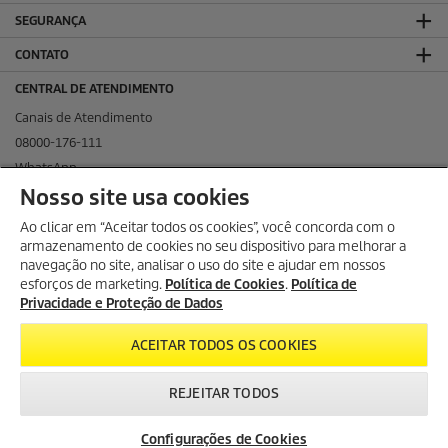
SEGURANÇA
CONTATO
CENTRAL DE ATENDIMENTO
Canais de Atendimento
08000-176-111
WhatsApp
Nosso site usa cookies
KÄRCHER NAS REDES SOCIAIS
Ao clicar em “Aceitar todos os cookies”, você concorda com o
armazenamento de cookies no seu dispositivo para melhorar a
navegação no site, analisar o uso do site e ajudar em nossos
esforços de marketing.
Política de Cookies
.
Política de
KÄRCHER PROFISSIONAL
Privacidade e Proteção de Dados
ACEITAR TODOS OS COOKIES
REJEITAR TODOS
Configurações de Cookies