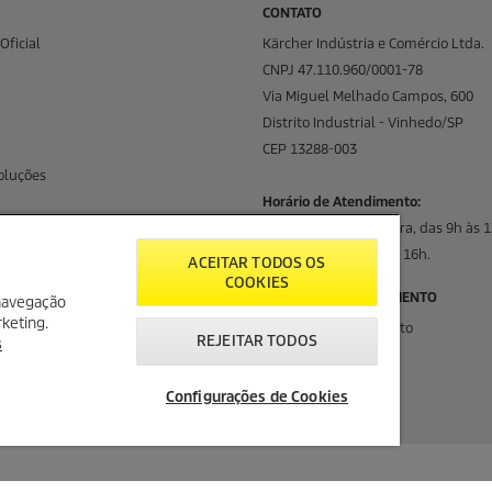
CONTATO
Oficial
Kärcher Indústria e Comércio Ltda.
CNPJ 47.110.960/0001-78
Via Miguel Melhado Campos, 600
Distrito Industrial - Vinhedo/SP
CEP 13288-003
oluções
Horário de Atendimento:
Segunda a quinta-feira, das 9h às 1
Sexta-feira, das 9h às 16h.
ACEITAR TODOS OS
COOKIES
CENTRAL DE ATENDIMENTO
 navegação
rketing.
Canais de Atendimento
REJEITAR TODOS
s
08000-176-111
WhatsApp
Configurações de Cookies