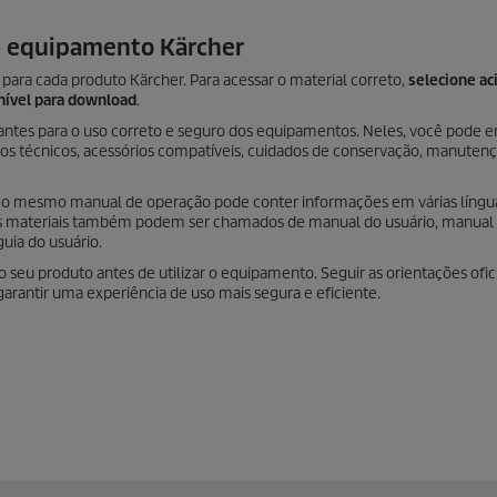
u equipamento Kärcher
para cada produto Kärcher. Para acessar o material correto,
selecione ac
nível para download
.
ntes para o uso correto e seguro dos equipamentos. Neles, você pode e
dos técnicos, acessórios compatíveis, cuidados de conservação, manutenç
 o mesmo manual de operação pode conter informações em várias língu
sses materiais também podem ser chamados de manual do usuário, manual
guia do usuário.
u produto antes de utilizar o equipamento. Seguir as orientações ofici
arantir uma experiência de uso mais segura e eficiente.