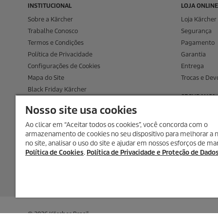
INSTITUCIONAL
LOJA ONLINE
Sobre a Kärcher
Loja Kärcher 
Trabalhe Conosco
Segurança
Termos e Condições
Pagamento
Política de Privacidade
Garantia
Configurações de Cookies
Entrega
Mapa do Site
Trocas e Dev
Black Friday Kärcher
SEGURANÇA
Outros Links
Nosso site usa cookies
Assistência Técnica Kärcher
Ao clicar em “Aceitar todos os cookies”, você concorda com o
armazenamento de cookies no seu dispositivo para melhorar a
no site, analisar o uso do site e ajudar em nossos esforços de ma
Política de Cookies
.
Política de Privacidade e Proteção de Dado
© 2026 Kärcher Brasil