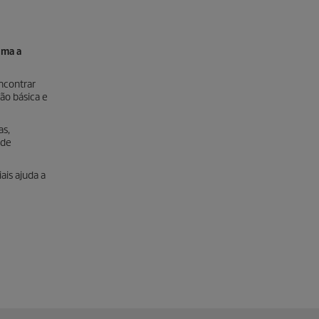
ima a
ncontrar
ão básica e
as,
 de
ais ajuda a