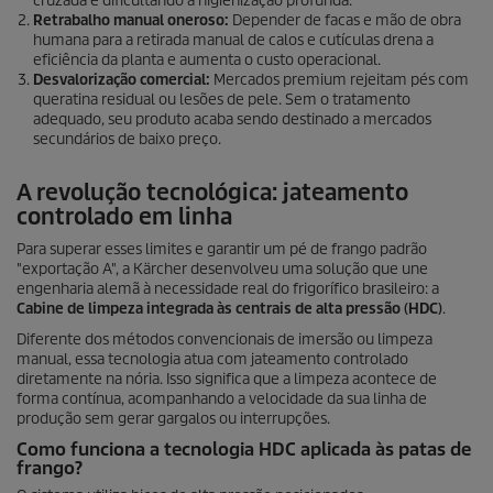
cruzada e dificultando a higienização profunda.
Retrabalho manual oneroso:
Depender de facas e mão de obra
humana para a retirada manual de calos e cutículas drena a
eficiência da planta e aumenta o custo operacional.
Desvalorização comercial:
Mercados premium rejeitam pés com
queratina residual ou lesões de pele. Sem o tratamento
adequado, seu produto acaba sendo destinado a mercados
secundários de baixo preço.
A revolução tecnológica: jateamento
controlado em linha
Para superar esses limites e garantir um pé de frango padrão
"exportação A", a Kärcher desenvolveu uma solução que une
engenharia alemã à necessidade real do frigorífico brasileiro: a
Cabine de limpeza integrada às centrais de alta pressão (HDC)
.
Diferente dos métodos convencionais de imersão ou limpeza
manual, essa tecnologia atua com jateamento controlado
diretamente na nória. Isso significa que a limpeza acontece de
forma contínua, acompanhando a velocidade da sua linha de
produção sem gerar gargalos ou interrupções.
Como funciona a tecnologia HDC aplicada às patas de
frango?