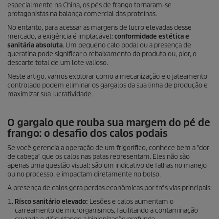
especialmente na China, os pés de frango tornaram-se
protagonistas na balança comercial das proteínas.
No entanto, para acessar as margens de lucro elevadas desse
mercado, a exigência é implacável:
conformidade estética e
sanitária absoluta
. Um pequeno calo podal ou a presença de
queratina pode significar o rebaixamento do produto ou, pior, o
descarte total de um lote valioso.
Neste artigo, vamos explorar como a mecanização e o jateamento
controlado podem eliminar os gargalos da sua linha de produção e
maximizar sua lucratividade.
O gargalo que rouba sua margem do pé de
frango: o desafio dos calos podais
Se você gerencia a operação de um frigorífico, conhece bem a "dor
de cabeça" que os calos nas patas representam. Eles não são
apenas uma questão visual; são um indicativo de falhas no manejo
ou no processo, e impactam diretamente no bolso.
A presença de calos gera perdas econômicas por três vias principais:
Risco sanitário elevado:
Lesões e calos aumentam o
carreamento de microrganismos, facilitando a contaminação