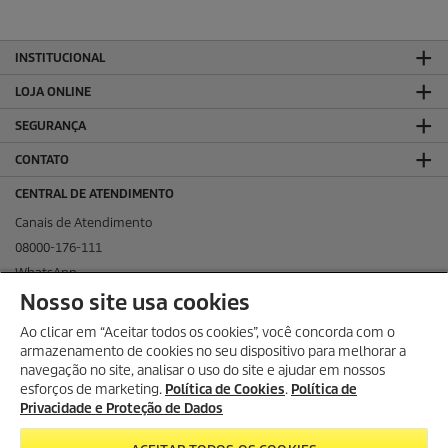
INSTITUCIONAL
LOJA ONLINE
SEGURANÇA
CONTATO
CENTRAL DE ATENDIMENTO
Canais de Atendimento
08000-176-111
WhatsApp
Nosso site usa cookies
KÄRCHER NAS REDES SOCIAIS
Ao clicar em “Aceitar todos os cookies”, você concorda com o
armazenamento de cookies no seu dispositivo para melhorar a
navegação no site, analisar o uso do site e ajudar em nossos
esforços de marketing.
Política de Cookies
.
Política de
KÄRCHER PROFISSIONAL
Privacidade e Proteção de Dados