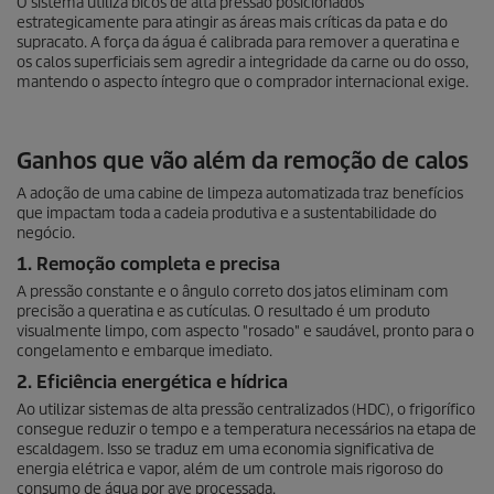
O sistema utiliza bicos de alta pressão posicionados
estrategicamente para atingir as áreas mais críticas da pata e do
supracato. A força da água é calibrada para remover a queratina e
os calos superficiais sem agredir a integridade da carne ou do osso,
mantendo o aspecto íntegro que o comprador internacional exige.
Ganhos que vão além da remoção de calos
A adoção de uma cabine de limpeza automatizada traz benefícios
que impactam toda a cadeia produtiva e a sustentabilidade do
negócio.
1. Remoção completa e precisa
A pressão constante e o ângulo correto dos jatos eliminam com
precisão a queratina e as cutículas. O resultado é um produto
visualmente limpo, com aspecto "rosado" e saudável, pronto para o
congelamento e embarque imediato.
2. Eficiência energética e hídrica
Ao utilizar sistemas de alta pressão centralizados (HDC), o frigorífico
consegue reduzir o tempo e a temperatura necessários na etapa de
escaldagem. Isso se traduz em uma economia significativa de
energia elétrica e vapor, além de um controle mais rigoroso do
consumo de água por ave processada.