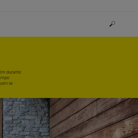
bém durante
tempo
quen se