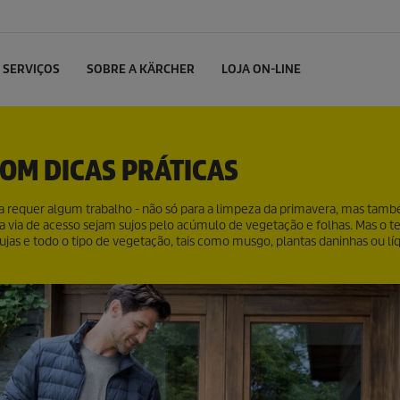
SERVIÇOS
SOBRE A KÄRCHER
LOJA ON-LINE
COM DICAS PRÁTICAS
ja requer algum trabalho - não só para a limpeza da primavera, mas tam
 e a via de acesso sejam sujos pelo acúmulo de vegetação e folhas. Mas o 
s e todo o tipo de vegetação, tais como musgo, plantas daninhas ou lí