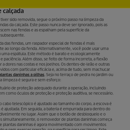
 calçada
a tiver sido removida, segue o próximo passo na limpeza da
ndas da calçada. Este passo nunca deve ser ignorado, pois as
escem nas fendas e as espalham pela superfície da
 subsequente.
a das fendas, um raspador especial de fendas é mais
nte ao longo da fenda. Alternativamente, você pode usar uma
u uma espátula. Este método é barato e ecologicamente
 paciência. Além disso, se feito de forma incorreta, a flexão
a dores nas costas e nos joelhos. Os dentes-de-leão e outras
idos com particular eficácia e, acima de tudo, sem machucar
lantas daninhas a pilhas
. Seja no terraço de pedra no jardim ou
 a limpeza é segura e sem esforço:
tuário de proteção adequado durante a operação, incluindo
bem como óculos de proteção e proteção auditiva, se necessário.
 cabo telescópico é ajustado ao tamanho do corpo, a escova é
ia é ajustada. Em seguida, a bateria é empurrada para dentro do
divelmente no lugar. Assim que o botão de desbloqueio e o
dos simultaneamente, o removedor de plantas daninhas começa
 de plantas daninhas é agora movimentado com movimentos
ado e sem exercer pressão, na superfície para ser limpo. Este