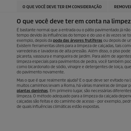
O QUE VOCÊ DEVE TER EM CONSIDERAÇÃO
REMOVER
O que você deve ter em conta na limpez
É bastante normal que a entrada ou o pátio pavimentado já não
tempo devido às influências do tempo e do uso e às vezes se t
exemplo, depois da
poda das árvores frutíferas
ou depois de u
Existem ferramentas úteis para a limpeza de calçadas, tais com
varredeiras e lavadoras de alta pressão. Além disso, o piso p
picareta, vassoura e mangueira de jardim. Para além de agent
limpeza especiais para pavimentos de pedra, você também pod
como bicardonato de sódio, vinagre e detergentes de loiça, q
do pavimento novamente.
Mas o que é que realmente ajuda? E o que deve ser evitado na
muitos caminhos levam a Roma, há várias maneiras de limpar p
plantas daninhas
. Em primeiro lugar, são necessárias diferent
limpeza. O método adequado para a limpeza da calçada depende 
calçadas são feitas e do caminho de acesso - por exemplo, pedra
de quais influências climáticas estão expostas.