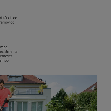
istância de
 removido
limpa.
pecialmente
 remover
tempo.