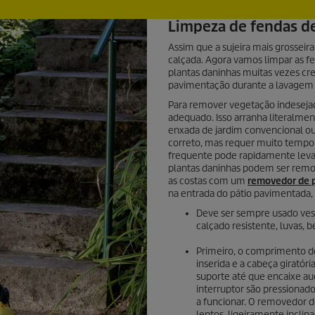
Limpeza de fendas de
Assim que a sujeira mais grosseir
calçada. Agora vamos limpar as fe
plantas daninhas muitas vezes cr
pavimentação durante a lavagem
Para remover vegetação indesejad
adequado. Isso arranha literalme
enxada de jardim convencional o
correto, mas requer muito tempo e
frequente pode rapidamente levar 
plantas daninhas podem ser remov
as costas com um
removedor de p
na entrada do pátio pavimentada,
Deve ser sempre usado ves
calçado resistente, luvas, 
Primeiro, o comprimento do
inserida e a cabeça giratór
suporte até que encaixe au
interruptor são pressiona
a funcionar. O removedor
lentos, ligeiramente inclin