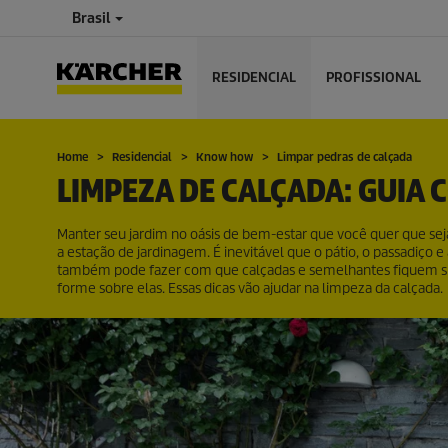
Brasil
RESIDENCIAL
PROFISSIONAL
Home
Residencial
Know how
Limpar pedras de calçada
LIMPEZA DE CALÇADA: GUIA 
Manter seu jardim no oásis de bem-estar que você quer que se
a estação de jardinagem. É inevitável que o pátio, o passadiço
também pode fazer com que calçadas e semelhantes fiquem suja
forme sobre elas. Essas dicas vão ajudar na limpeza da calçada.