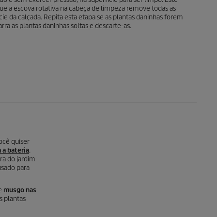
 a escova rotativa na cabeça de limpeza remove todas as
cie da calçada. Repita esta etapa se as plantas daninhas forem
rra as plantas daninhas soltas e descarte-as.
você quiser
 a bateria
.
ra do jardim
 usado para
 e
musgo nas
s plantas