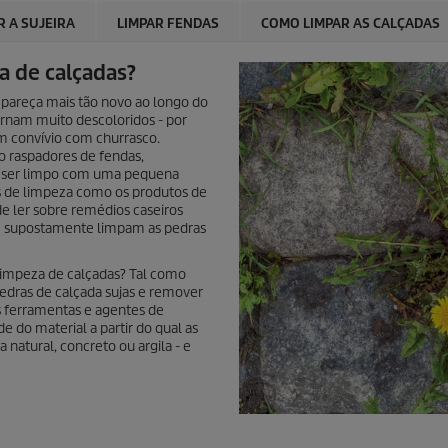
 A SUJEIRA
LIMPAR FENDAS
COMO LIMPAR AS CALÇADAS
a de calçadas?
 pareça mais tão novo ao longo do
ornam muito descoloridos - por
m convívio com churrasco.
o raspadores de fendas,
ode ser limpo com uma pequena
es de limpeza como os produtos de
e ler sobre remédios caseiros
ue supostamente limpam as pedras
 limpeza de calçadas? Tal como
edras de calçada sujas e remover
es ferramentas e agentes de
do material a partir do qual as
 natural, concreto ou argila - e