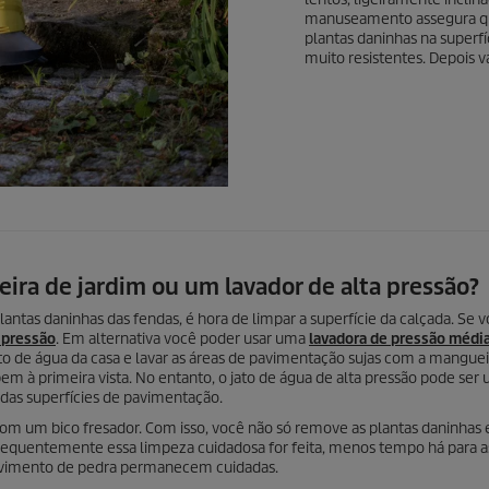
manuseamento assegura que
plantas daninhas na superfí
muito resistentes. Depois va
ra de jardim ou um lavador de alta pressão?
plantas daninhas das fendas, é hora de limpar a superfície da calçada. Se 
a pressão
. Em alternativa você poder usar uma
lavadora de pressão média
 de água da casa e lavar as áreas de pavimentação sujas com a manguei
bem à primeira vista. No entanto, o jato de água de alta pressão pode ser
das superfícies de pavimentação.
m um bico fresador. Com isso, você não só remove as plantas daninhas
equentemente essa limpeza cuidadosa for feita, menos tempo há para a
pavimento de pedra permanecem cuidadas.