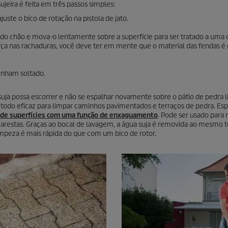
eira é feita em três passos simples:
ste o bico de rotação na pistola de jato.
do chão e mova-o lentamente sobre a superfície para ser tratado a uma d
rça nas rachaduras, você deve ter em mente que o material das fendas é
tenham soltado.
uja possa escorrer e não se espalhar novamente sobre o pátio de pedra 
todo eficaz para limpar caminhos pavimentados e terraços de pedra. Es
 de superfícies com uma função de enxaguamento
. Pode ser usado para
arestas. Graças ao bocal de lavagem, a água suja é removida ao mesmo 
impeza é mais rápida do que com um bico de rotor.