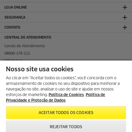
LOJA ONLINE
SEGURANÇA
CONTATO
CENTRAL DE ATENDIMENTO
Canais de Atendimento
08000-176-111
WhatsApp
Nosso site usa cookies
KÄRCHER NAS REDES SOCIAIS
Ao clicar em “Aceitar todos os cookies”, você concorda com o
armazenamento de cookies no seu dispositivo para melhorar a
navegação no site, analisar o uso do site e ajudar em nossos
esforços de marketing.
Política de Cookies
.
Política de
KÄRCHER PROFISSIONAL
Privacidade e Proteção de Dados
ACEITAR TODOS OS COOKIES
REJEITAR TODOS