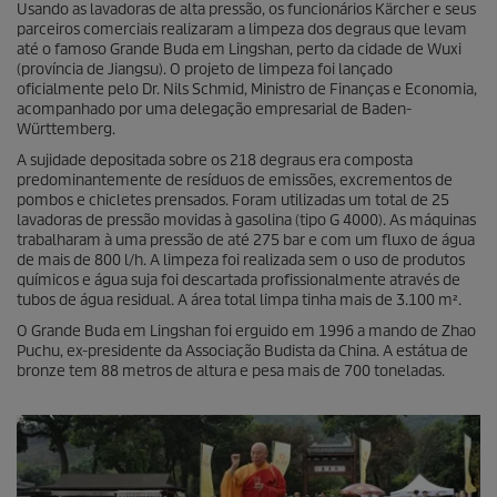
Usando as lavadoras de alta pressão, os funcionários Kärcher e seus
parceiros comerciais realizaram a limpeza dos degraus que levam
até o famoso Grande Buda em Lingshan, perto da cidade de Wuxi
(província de Jiangsu). O projeto de limpeza foi lançado
oficialmente pelo Dr. Nils Schmid, Ministro de Finanças e Economia,
acompanhado por uma delegação empresarial de Baden-
Württemberg.
A sujidade depositada sobre os 218 degraus era composta
predominantemente de resíduos de emissões, excrementos de
pombos e chicletes prensados. Foram utilizadas um total de 25
lavadoras de pressão movidas à gasolina (tipo G 4000). As máquinas
trabalharam à uma pressão de até 275 bar e com um fluxo de água
de mais de 800 l/h. A limpeza foi realizada sem o uso de produtos
químicos e água suja foi descartada profissionalmente através de
tubos de água residual. A área total limpa tinha mais de 3.100 m².
O Grande Buda em Lingshan foi erguido em 1996 a mando de Zhao
Puchu, ex-presidente da Associação Budista da China. A estátua de
bronze tem 88 metros de altura e pesa mais de 700 toneladas.