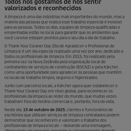
Todos nós gostamos de nos sentir
valorizados e reconhecidos
A limpeza é uma das indústrias mais importantes do mundo, mas a
maioria das pessoas que realiza esse trabalho essencial é invisível
para as pessoas. Todos os dias, equipes de limpeza qualificadas e
empenhadas estão no local para garantir que os ambientes que
você convive estejam prontos para o seu dia a dia de trabalho.
O Thank Your Cleaner Day (Dia de Agradecer o Profissional de
Limpeza) é um dia especial realizado uma vez por ano, dedicado a
todos os profissionais de limpeza. Em 2015, foi realizado pela
primeira vez na Nova Zelândia pela organização local de
contratantes de serviços de construção (BSCNZ) e pela Kärcher,
como uma oportunidade para agradecer às pessoas que mantêm
os locais de trabalho limpos, seguros e higienizados.
Junto com parceiros locais, a Kärcher agora quer estabelecer o
Thank Your Cleaner Day em nível global, para reconhecer os
profissionais da limpeza ao redor do mundo, que muitas vezes
trabalham fora do horário comercial e, portanto, fora da vista.
Neste dia,
15 de outubro de 2025
, clientes e funcionários de
escritórios que utilizam serviços de limpeza contratados podem
demonstrar que reconhecem e valorizam o trabalho dos
profissionais de limpeza locais — deixando uma mensagem,
oferecendo um pequeno presente ou simplesmente dizendo