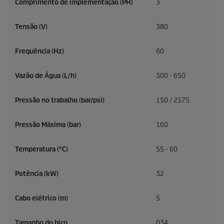
Comprimento de implementação (PH)
3
Tensão (V)
380
Frequência (
Hz
)
60
Vazão de Água (L/h)
300 - 650
Pressão no trabalho (bar/psi)
150 / 2175
Pressão Máxima (bar)
160
Temperatura (°C)
55 - 60
Potência (kW)
32
Cabo elétrico (m)
5
Tamanho do bico
034