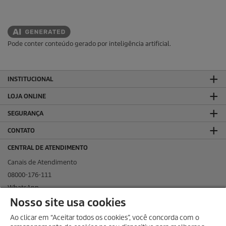
Pode conter conteúdo gerado por inteligência artificial.
INSTITUCIONAL
LOJA ONLINE
SEGURANÇA
CONTATO
CENTRAL DE ATENDIMENTO
Canais de Atendimento
08000-176-111
WhatsApp
Nosso site usa cookies
KÄRCHER NAS REDES SOCIAIS
Ao clicar em “Aceitar todos os cookies”, você concorda com o