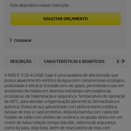
Este dispositivo requer instrução
SOLICITAR ORÇAMENTO
Comparar
DESCRIÇÃO
CARACTERÍSTICAS E BENEFÍCIOS
ESPECI
A HDS-E 7/16-4 CAGE Cage é uma lavadora de alta pressão que
possui aquecimento elétrico da água com compromisso ecológico,
praticidade e eficácia. Emissão zero de gases, permitindo o uso em
ambientes fechados em diversas indústrias com exigências
ecológicas, de higienização e segurança. Temperatura de operação
de 60°C, para atender a higienização alimentícia, farmacêutica e
química. Chassi de aço galvanizado com pintura eletro estática,
tanque de inox e capô protetivo. Robusta bomba com cabeçote
forjado de latão com pistões de cerâmica, acoplado direto em um
motor de baixa rotação (longa vida útil), sistema de segurança
como by pass, stop total, além de reservatório de inox com