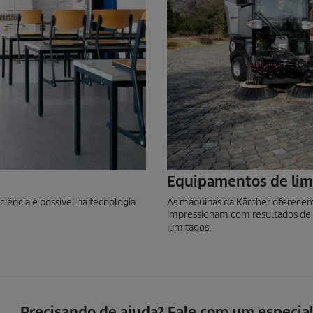
Equipamentos de li
iência é possível na tecnologia
As máquinas da Kärcher oferecem
impressionam com resultados de 
ilimitados.
Precisando de ajuda? Fale com um especial