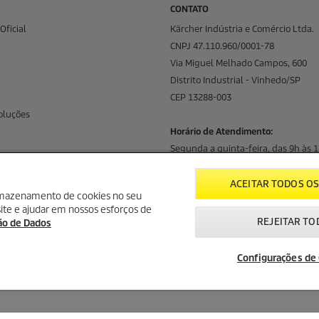
CONTATO
Oficial
Kärcher Indústria e Comércio Ltda.
CNPJ 47.110.960/0001-78
Via Miguel Melhado Campos, 600
Distrito Industrial - Vinhedo/SP
CEP 13288-003
oluções
Horário de Atendimento:
Segunda a quinta-feira, das 9h às 1
Sexta-feira, das 9h às 16h.
ACEITAR TODOS OS
CENTRAL DE ATENDIMENTO
armazenamento de cookies no seu
site e ajudar em nossos esforços de
Canais de Atendimento
REJEITAR TO
ção de Dados
08000-176-111
WhatsApp
Configurações de