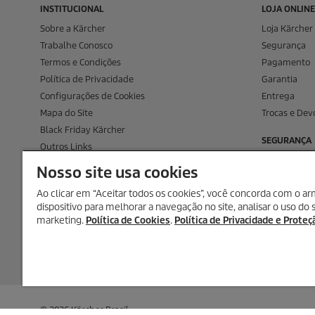
INSTITUCIONAL
LOJA ONLINE
Sobre a Kärcher
Loja Kärcher 
Trabalhe Conosco
Segurança
Termos e Condições
Pagamento
Política de Privacidade
Garantia
Configurações de Cookies
Entrega
Mapa do Site
Trocas e Dev
Black Friday Kärcher
SEGURANÇA
Outros Links
Assistência Técnica Kärcher
Nosso site usa cookies
Ao clicar em “Aceitar todos os cookies”, você concorda com o 
dispositivo para melhorar a navegação no site, analisar o uso do 
marketing.
Política de Cookies
.
Política de Privacidade e Prote
© 2026 Kärcher Brasil