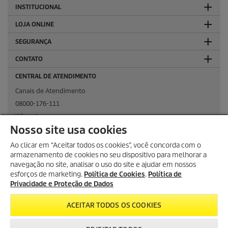
INSTITUCIONAL
LOJA ONLINE
SEGURANÇA
CONTATO
CENTRAL DE ATENDIMENTO
Canais de Atendimento
08000-176-111
WhatsApp
Nosso site usa cookies
KÄRCHER NAS REDES SOCIAIS
Ao clicar em “Aceitar todos os cookies”, você concorda com o
armazenamento de cookies no seu dispositivo para melhorar a
navegação no site, analisar o uso do site e ajudar em nossos
esforços de marketing.
Política de Cookies
.
Política de
KÄRCHER PROFISSIONAL
Privacidade e Proteção de Dados
ACEITAR TODOS OS COOKIES